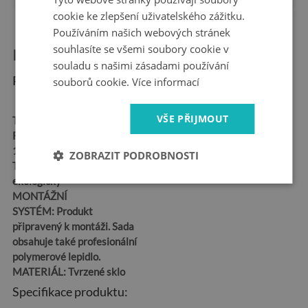
cookie ke zlepšení uživatelského zážitku.
Používáním našich webových stránek
souhlasíte se všemi soubory cookie v
Informace o produktu:
souladu s našimi zásadami používání
Rozměry produktu:
souborů cookie.
Více informací
VŠE PŘIJMOUT
TVAR:
Obdélníkový
ROZMĚR:
100x50,
125x50, 120x60, 140x70
ZOBRAZIT PODROBNOSTI
TISK:
Latexový –
ekologický
MONTÁŽNÍ
SYSTÉM:
Produkt
připravený k montáži. Sada
obsahuje také profesionální
polymerové lepidlo.
MATERIÁL:
Tvrzené sklo
Specifikace produktu: