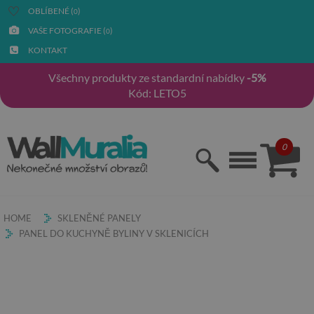
OBLÍBENÉ (
)
0
VAŠE FOTOGRAFIE (
)
0
KONTAKT
Všechny produkty ze standardní nabídky
-5%
Kód: LETO5
0
HOME
SKLENĚNÉ PANELY
PANEL DO KUCHYNĚ BYLINY V SKLENICÍCH