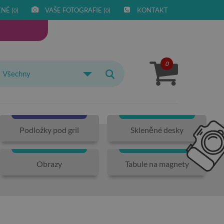
NÉ (
)
VAŠE FOTOGRAFIE (
)
KONTAKT
0
0
0
Všechny
Podložky pod gril
Skleněné desky
Obrazy
Tabule na magnety