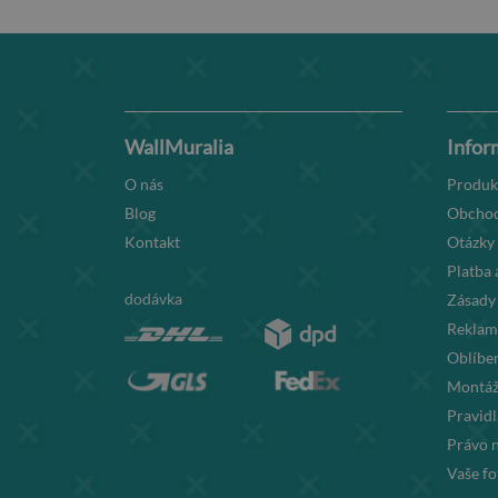
WallMuralia
Infor
O nás
Produk
Blog
Obchod
Kontakt
Otázky
Platba 
dodávka
Zásady
Reklama
Oblíben
Montáž
Pravid
Právo 
Vaše fo