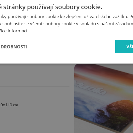
 stránky používají soubory cookie.
ůň na poli
se nejen snadno oprašuje, ale také myje a snadno se z n
ky používají soubory cookie ke zlepšení uživatelského zážitku. 
 souhlasíte se všemi soubory cookie v souladu s našimi zásadam
Více informací
rychlé
bezpečné
doručení
nakupování
ODROBNOSTI
VŠ
 70x140 cm