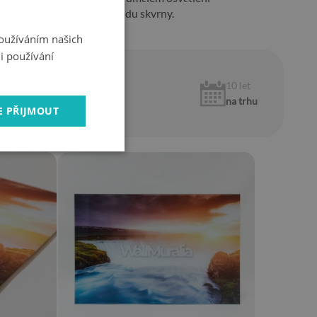
ěj odstraňují různého původu skvrny.
Používáním našich
i používání
1 rok
10 let
záruka
na trhu
E PŘIJMOUT