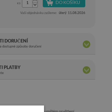
DO KOŠÍKU
KS
Vaši objednávku zašleme:
úterý
11.08.2026
I DORUČENÍ
na dostupné způsoby doručení
I PLATBY
ete
e lesklý, takže při denním i umělém osvětlení