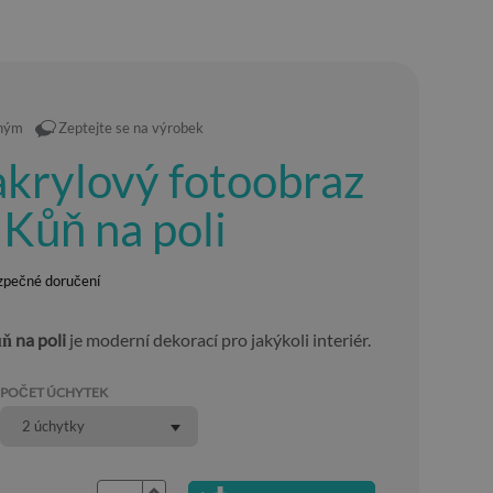
eným
Zeptejte se na výrobek
krylový fotoobraz
 Kůň na poli
zpečné doručení
ň na poli
je moderní dekorací pro jakýkoli interiér.
POČET ÚCHYTEK
2 úchytky