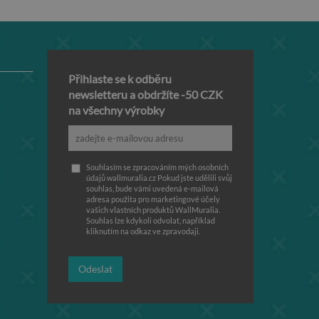
Přihlaste se k odběru
newsletteru a obdržíte -50 CZK
na všechny výrobky
Souhlasím se zpracováním mých osobních
údajů wallmuralia.cz Pokud jste udělili svůj
souhlas, bude vámi uvedená e-mailová
adresa použita pro marketingové účely
vašich vlastních produktů WallMuralia.
Souhlas lze kdykoli odvolat, například
kliknutím na odkaz ve zpravodaji.
Odeslat