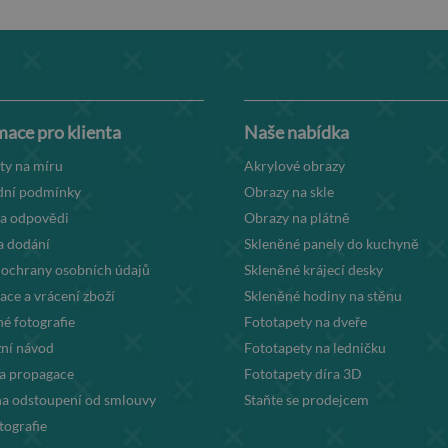
mace pro klienta
Naše nabídka
ty na míru
Akrylové obrazy
ní podmínky
Obrazy na skle
 a odpovědi
Obrazy na plátně
a dodání
Skleněné panely do kuchyně
 ochrany osobních údajů
Skleněné krájecí desky
ce a vrácení zboží
Skleněné hodiny na stěnu
é fotografie
Fototapety na dveře
ní návod
Fototapety na ledničku
la propagace
Fototapety díra 3D
na odstoupení od smlouvy
Staňte se prodejcem
tografie