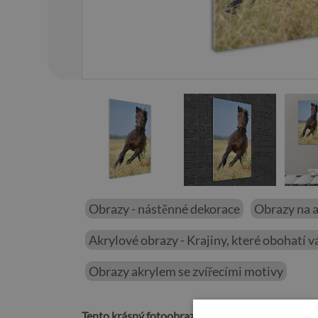
01
/
15
Obrazy - nástěnné dekorace
Obrazy na 
Akrylové obrazy - Krajiny, které obohatí vá
Obrazy akrylem se zvířecími motivy
Tento krásný fotoobraz Kůň na poli
je moderní de