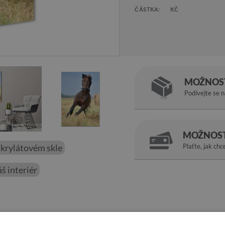
ČÁSTKA:
KČ
MOŽNOST
Podívejte se 
MOŽNOST
akrylátovém skle
Plaťte, jak chc
š interiér
korací pro jakýkoli interiér.
Akrylový fotoobraz Kůň na poli
je lehc