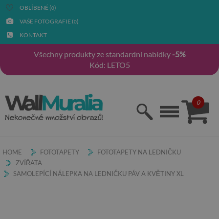
OBLÍBENÉ (
)
0
VAŠE FOTOGRAFIE (
)
0
KONTAKT
Všechny produkty ze standardní nabídky
-5%
Kód: LETO5
0
HOME
FOTOTAPETY
FOTOTAPETY NA LEDNIČKU
ZVÍŘATA
SAMOLEPÍCÍ NÁLEPKA NA LEDNIČKU PÁV A KVĚTINY XL