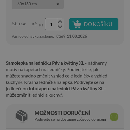
60x180 cm
DO KOŠÍKU
ČÁSTKA:
KČ
KS
Vaši objednávku zašleme:
úterý
11.08.2026
Samolepka na ledničku Páv a květiny XL
- nádherný
motiv na tapetách na ledničky. Podívejte se, jak
můžete snadno změnit vzhled celé ledničky a vzhled
kuchyně. Krásná lednička nálepka. Podívejte se na
jedinečnou
fototapetu na lednici Páv a květiny XL
-
může změnit lednici a kuchyň
MOŽNOSTI DORUČENÍ
Podívejte se na dostupné způsoby doručení