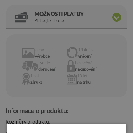
MOŽNOSTI PLATBY
Plaťte, jak chcete
Jsme
14 dní
za
výrobce
vrácení
rychlé
bezpečné
doručení
nakupování
1 rok
10 let
záruka
na trhu
Informace o produktu:
Rozměry produktu: