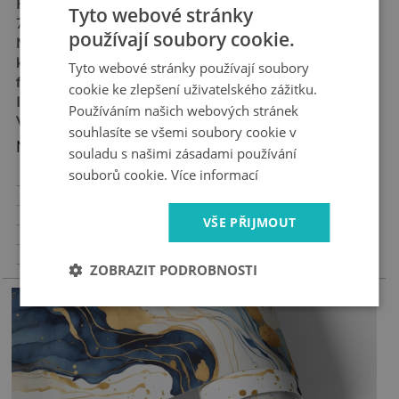
Rozměry:
60x180 cm,
Tyto webové stránky
70x190 cm
používají soubory cookie.
Materiál:
matná samolepicí
kanálková fólie "bubble
Tyto webové stránky používají soubory
free"
cookie ke zlepšení uživatelského zážitku.
Ideální pro alergiky
Používáním našich webových stránek
Vysoká odolnost proti oděru
souhlasíte se všemi soubory cookie v
Nejdůležitější vlastnosti produktu:
souladu s našimi zásadami používání
souborů cookie.
Více informací
- Vysoce kvalitní samolepicí nálepka
- Žádné vzduchové bubliny při správné aplikaci
VŠE PŘIJMOUT
- Tovární záruka
- Rychlá doba dodání
-
Vyrobeno v Polsku
ZOBRAZIT PODROBNOSTI