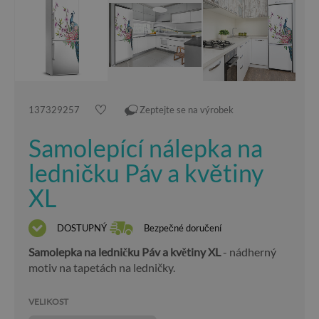
137329257
Zeptejte se na výrobek
Samolepící nálepka na
ledničku Páv a květiny
XL
DOSTUPNÝ
Bezpečné doručení
Samolepka na ledničku Páv a květiny XL
- nádherný
motiv na tapetách na ledničky.
VELIKOST