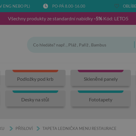
V ENG NEBO PL)
PO-PÁ 8.00-16.00
OBLÍBE
Všechny produkty ze standardní nabídky
-5%
Kód: LETO5
Podložky pod krb
Skleněné panely
Desky na stůl
Fototapety
KU
PŘÍSLOVÍ
TAPETA LEDNIČKA MENU RESTAURACE