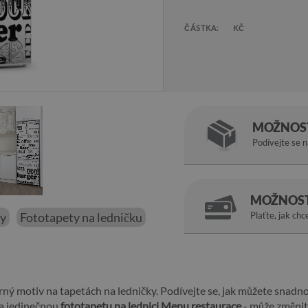
ČÁSTKA:
KČ
MOŽNOST
Podívejte se 
MOŽNOST
ky
Fototapety na ledničku
Plaťte, jak chc
ný motiv na tapetách na ledničky. Podívejte se, jak můžete snadno
na jedinečnou
fototapetu na lednici Menu restaurace
- může změnit