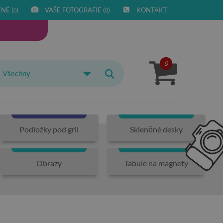
NÉ (
)
VAŠE FOTOGRAFIE (
)
KONTAKT
0
0
0
Všechny
Podložky pod gril
Skleněné desky
Obrazy
Tabule na magnety