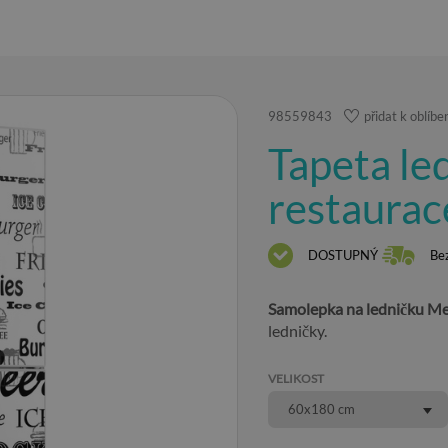
98559843
přidat k oblíb
Tapeta l
restaurac
DOSTUPNÝ
Be
Samolepka na ledničku Me
ledničky.
VELIKOST
60x180 cm