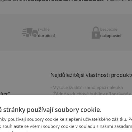
rychlé
bezpečné
doručení
nakupování
Nejdůležitější vlastnosti produkt
- Vysoce kvalitní samolepicí nálepka
free"
- Žádné vzduchové bubliny při správné a
- Tovární záruka
- Rychlá doba dodání
 stránky používají soubory cookie.
-
Vyrobeno v Polsku
ky používají soubory cookie ke zlepšení uživatelského zážitku. 
 souhlasíte se všemi soubory cookie v souladu s našimi zásadam