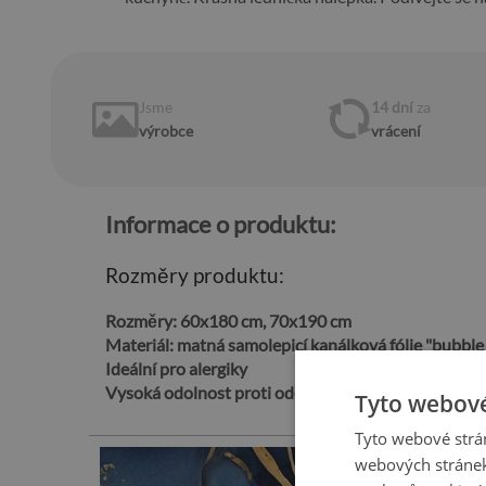
Jsme
14 dní
za
výrobce
vrácení
Informace o produktu:
Rozměry produktu:
Rozměry:
60x180 cm, 70x190 cm
Materiál:
matná samolepicí kanálková fólie "bubble 
Ideální pro alergiky
Vysoká odolnost proti oděru
Tyto webové
Tyto webové strán
webových stránek