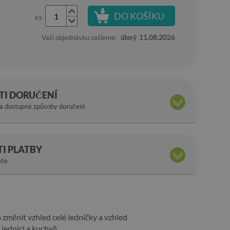
DO KOŠÍKU
KS
Vaši objednávku zašleme:
úterý
11.08.2026
I DORUČENÍ
na dostupné způsoby doručení
I PLATBY
ete
 změnit vzhled celé ledničky a vzhled
 lednici a kuchyň