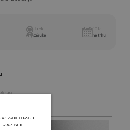
1 rok
10 let
záruka
na trhu
u:
plikaci
Používáním našich
i používání