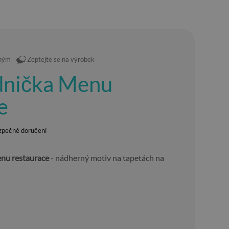
eným
Zeptejte se na výrobek
ednička Menu
e
zpečné doručení
nu restaurace
- nádherný motiv na tapetách na