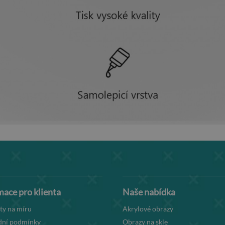
mace pro klienta
Naše nabídka
ty na míru
Akrylové obrazy
ní podmínky
Obrazy na skle