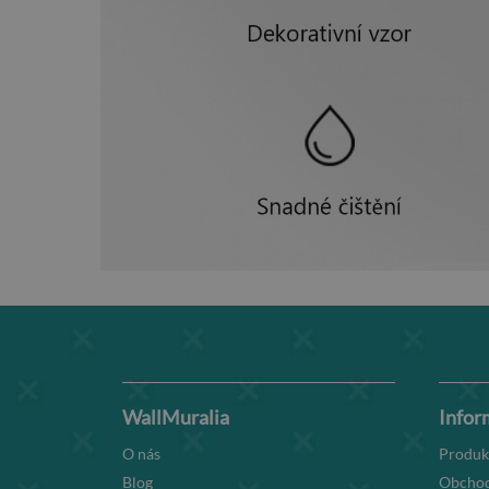
WallMuralia
Infor
O nás
Produk
Blog
Obchod