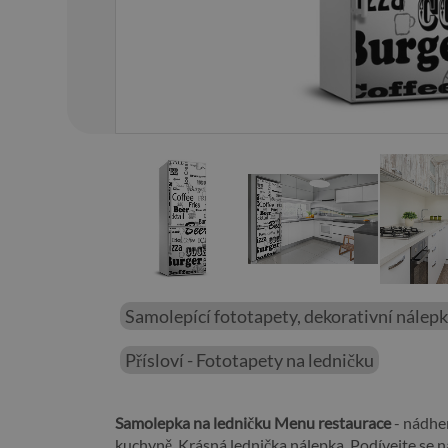
01
/
03
Samolepící fototapety, dekorativní nálep
Přísloví - Fototapety na ledničku
Samolepka na ledničku Menu restaurace
- nádher
kuchyně. Krásná lednička nálepka. Podívejte se 