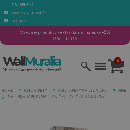
OBLÍBENÉ (
)
0
VAŠE FOTOGRAFIE (
)
0
KONTAKT
Všechny produkty ze standardní nabídky
-5%
Kód: LETO5
0
HOME
FOTOTAPETY
FOTOTAPETY NA LEDNIČKU
JINÉ
NÁLEPKA TAPETA NA LEDNIČKU POLIČKA NA KNÍŽKY