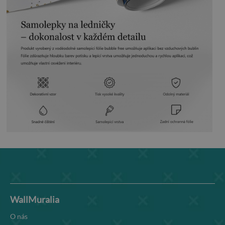
WallMuralia
O nás