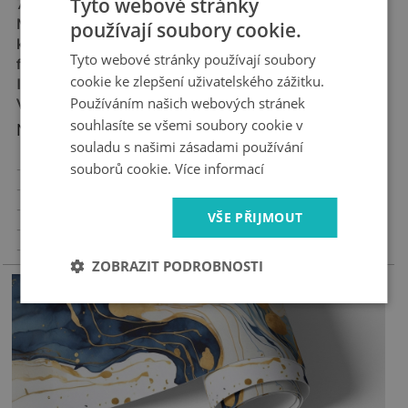
Tyto webové stránky
70x190 cm
Materiál:
matná samolepicí
používají soubory cookie.
kanálková fólie "bubble
Tyto webové stránky používají soubory
free"
cookie ke zlepšení uživatelského zážitku.
Ideální pro alergiky
Používáním našich webových stránek
Vysoká odolnost proti oděru
souhlasíte se všemi soubory cookie v
Nejdůležitější vlastnosti produktu:
souladu s našimi zásadami používání
souborů cookie.
Více informací
- Vysoce kvalitní samolepicí nálepka
- Žádné vzduchové bubliny při správné aplikaci
- Tovární záruka
VŠE PŘIJMOUT
- Rychlá doba dodání
-
Vyrobeno v Polsku
ZOBRAZIT PODROBNOSTI