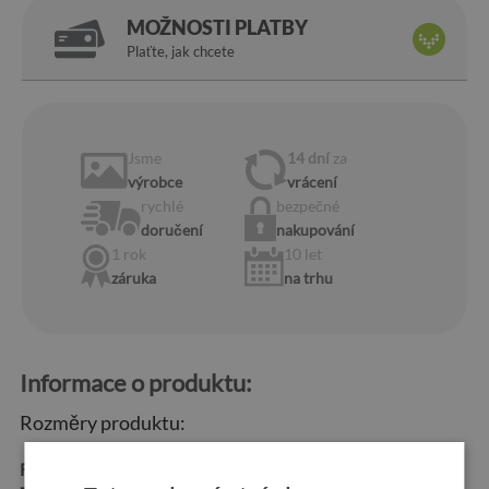
MOŽNOSTI PLATBY
Plaťte, jak chcete
Jsme
14 dní
za
výrobce
vrácení
rychlé
bezpečné
doručení
nakupování
1 rok
10 let
záruka
na trhu
Informace o produktu:
Rozměry produktu:
Rozměry:
60x180 cm,