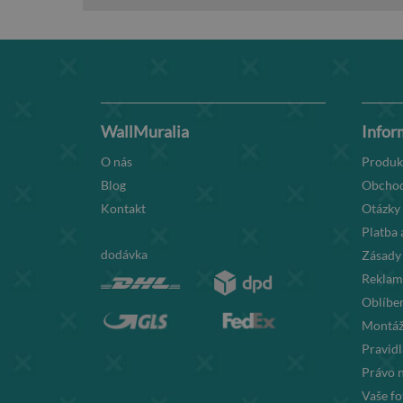
WallMuralia
Infor
O nás
Produk
Blog
Obchod
Kontakt
Otázky
Platba 
dodávka
Zásady
Reklama
Oblíben
Montáž
Pravid
Právo 
Vaše fo