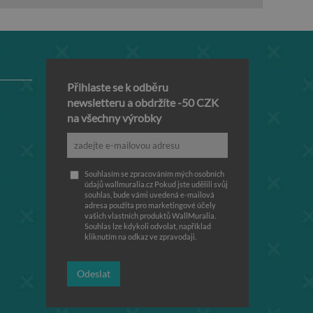
Přihlaste se k odběru
newsletteru a obdržíte -50 CZK
na všechny výrobky
Souhlasím se zpracováním mých osobních
údajů wallmuralia.cz Pokud jste udělili svůj
souhlas, bude vámi uvedená e-mailová
adresa použita pro marketingové účely
vašich vlastních produktů WallMuralia.
Souhlas lze kdykoli odvolat, například
kliknutím na odkaz ve zpravodaji.
Odeslat