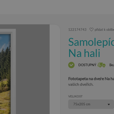
122174743
přidat k obl
Samolepíc
Na hali
DOSTUPNÝ
Be
Fototapeta na dveře Na ha
vašich dveřích.
VELIKOST
75x205 cm