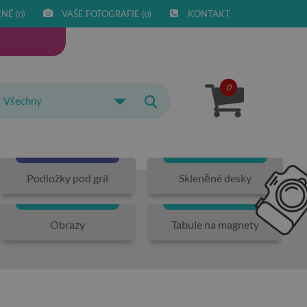
NÉ (
)
VAŠE FOTOGRAFIE (
)
KONTAKT
0
0
0
Všechny
Podložky pod gril
Skleněné desky
Obrazy
Tabule na magnety