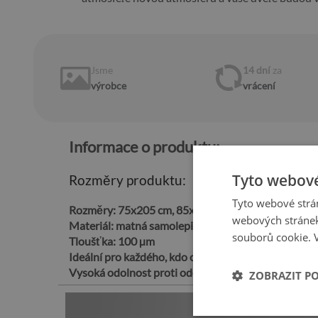
Jsme
14 dní
za
výrobce
vrácení
Informace o produktu:
Tyto webové
Rozměry produktu:
Tyto webové strán
Rozměry:
75x205 cm, 85x205 cm, 95x205 cm
webových stránek
Materiál:
matná samolepicí kanálková fólie „bubble 
souborů cookie.
Tloušťka:
100 µm
Ideální pro každého, kdo chce snadno a trvale ozdob
Vysoká odolnost proti oděru
ZOBRAZIT P