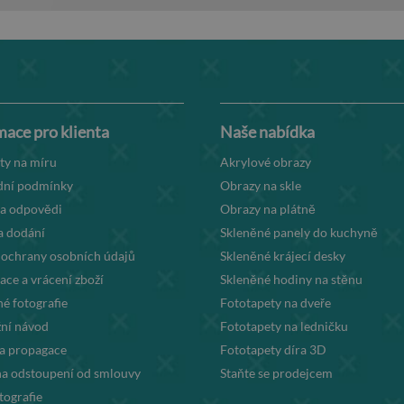
mace pro klienta
Naše nabídka
ty na míru
Akrylové obrazy
ní podmínky
Obrazy na skle
 a odpovědi
Obrazy na plátně
a dodání
Skleněné panely do kuchyně
 ochrany osobních údajů
Skleněné krájecí desky
ce a vrácení zboží
Skleněné hodiny na stěnu
é fotografie
Fototapety na dveře
ní návod
Fototapety na ledničku
la propagace
Fototapety díra 3D
na odstoupení od smlouvy
Staňte se prodejcem
tografie