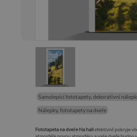
01
/
01
Samolepící fototapety, dekorativní nálep
Nálepky, fototapety na dveře
Fototapeta na dveře Na hali
efektivně pokryje vš
atmosféře novou atmosféru a vaše dveře budou 