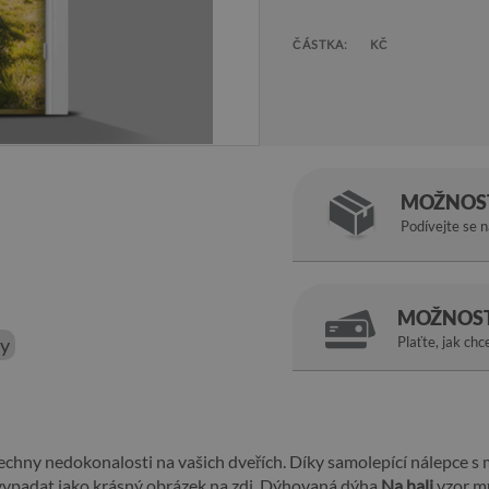
ČÁSTKA:
KČ
MOŽNOST
Podívejte se 
MOŽNOST
ky
Plaťte, jak chc
echny nedokonalosti na vašich dveřích. Díky samolepící nálepce 
vypadat jako krásný obrázek na zdi. Dýhovaná dýha
Na hali
vzor mů