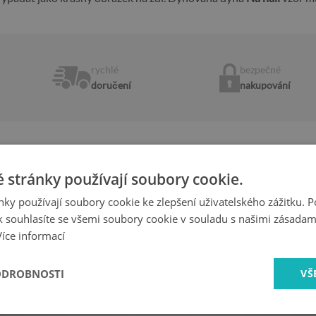
rychlé
bezpečné
doručení
nakupování
 stránky používají soubory cookie.
Nejdůležitější vlastnosti produkt
ky používají soubory cookie ke zlepšení uživatelského zážitku. 
- Vysoce kvalitní samolepicí nálepka
 souhlasíte se všemi soubory cookie v souladu s našimi zásadam
free“
- Žádné vzduchové bubliny při správné a
Více informací
- Tovární záruka
it své dveře
- Rychlá doba dodání
-
Vyrobeno v Polsku
ODROBNOSTI
VŠ