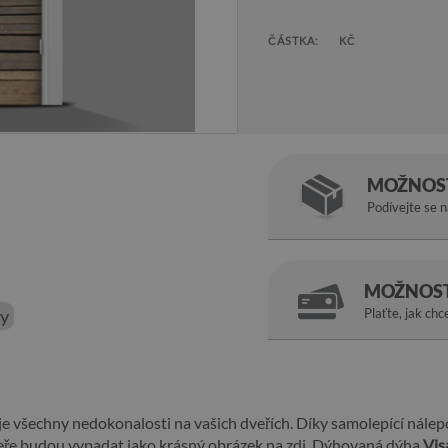
ČÁSTKA:
KČ
MOŽNOST
Podívejte se 
MOŽNOST
ky
Plaťte, jak chc
je všechny nedokonalosti na vašich dveřích. Díky samolepící nále
eře budou vypadat jako krásný obrázek na zdi. Dýhovaná dýha
Vis