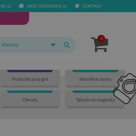
NÉ (
)
VAŠE FOTOGRAFIE (
)
KONTAKT
0
0
0
Všechny
Podložky pod gril
Skleněné desky
Obrazy
Tabule na magnety