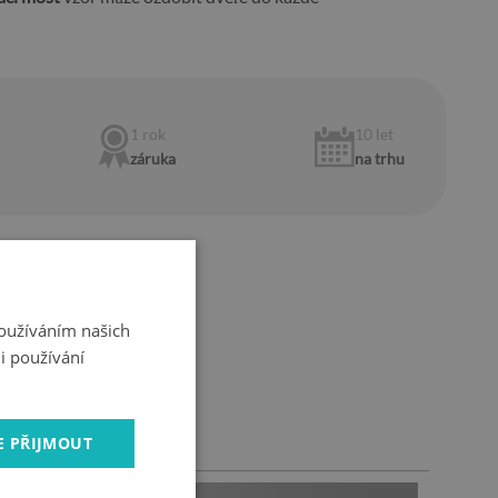
1 rok
10 let
záruka
na trhu
u:
Používáním našich
i používání
plikaci
E PŘIJMOUT