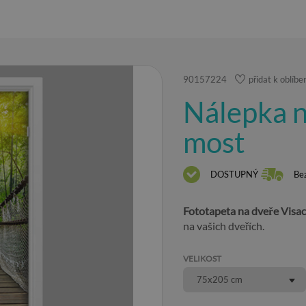
90157224
přidat k oblíb
Nálepka n
most
DOSTUPNÝ
Be
Fototapeta na dveře Visac
na vašich dveřích.
VELIKOST
75x205 cm