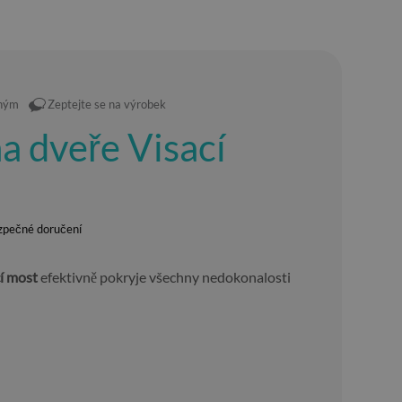
eným
Zeptejte se na výrobek
a dveře Visací
zpečné doručení
í most
efektivně pokryje všechny nedokonalosti