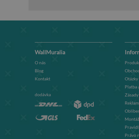
WallMuralia
Infor
O nás
Produk
Blog
Obchod
Kontakt
Otázky
Platba 
dodávka
Zásady
Reklama
Oblíben
Montáž
Pravid
Právo 