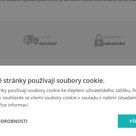
rychlé
bezpečné
doručení
nakupování
 stránky používají soubory cookie.
Nejdůležitější vlastnosti produkt
ky používají soubory cookie ke zlepšení uživatelského zážitku. 
- Vysoce kvalitní samolepicí nálepka
 souhlasíte se všemi soubory cookie v souladu s našimi zásadam
free“
- Žádné vzduchové bubliny při správné a
Více informací
- Tovární záruka
it své dveře
- Rychlá doba dodání
ODROBNOSTI
VŠ
-
Vyrobeno v Polsku