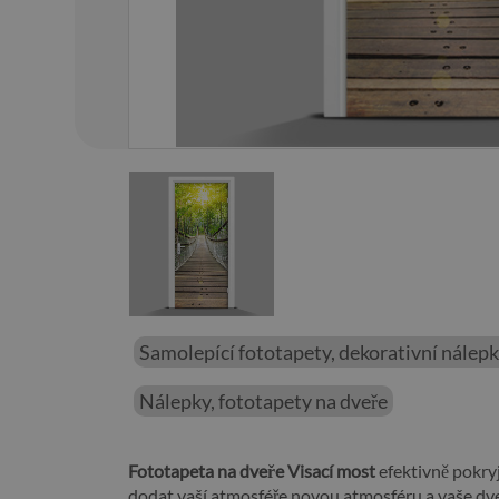
01
/
01
Samolepící fototapety, dekorativní nálep
Nálepky, fototapety na dveře
Fototapeta na dveře Visací most
efektivně pokry
dodat vaší atmosféře novou atmosféru a vaše dv