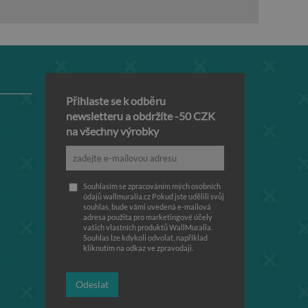
Přihlaste se k odběru
newsletteru a obdržíte -50 CZK
na všechny výrobky
Souhlasím se zpracováním mých osobních
údajů wallmuralia.cz Pokud jste udělili svůj
souhlas, bude vámi uvedená e-mailová
adresa použita pro marketingové účely
vašich vlastních produktů WallMuralia.
Souhlas lze kdykoli odvolat, například
kliknutím na odkaz ve zpravodaji.
Odeslat