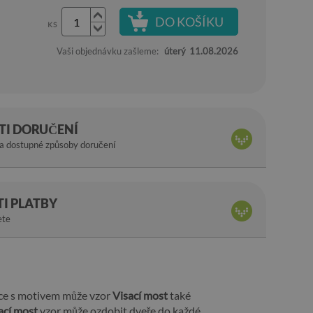
DO KOŠÍKU
KS
Vaši objednávku zašleme:
úterý
11.08.2026
I DORUČENÍ
na dostupné způsoby doručení
I PLATBY
ete
pce s motivem může vzor
Visací most
také
ací most
vzor může ozdobit dveře do každé