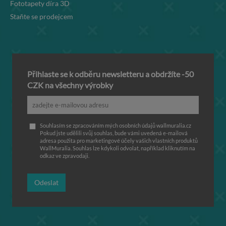
Fototapety díra 3D
Staňte se prodejcem
Přihlaste se k odběru newsletteru a obdržíte -50
CZK na všechny výrobky
Souhlasím se zpracováním mých osobních údajů wallmuralia.cz
Pokud jste udělili svůj souhlas, bude vámi uvedená e-mailová
adresa použita pro marketingové účely vašich vlastních produktů
WallMuralia. Souhlas lze kdykoli odvolat, například kliknutím na
odkaz ve zpravodaji.
Odeslat