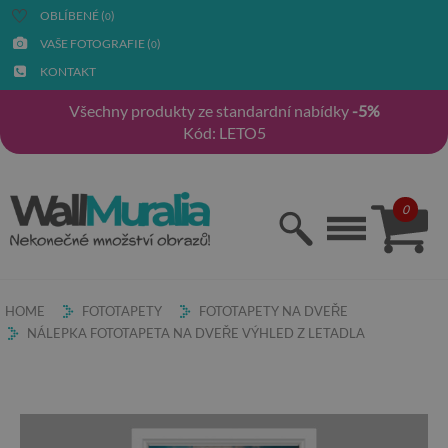
OBLÍBENÉ (
)
0
VAŠE FOTOGRAFIE (
)
0
KONTAKT
Všechny produkty ze standardní nabídky
-5%
Kód: LETO5
0
HOME
FOTOTAPETY
FOTOTAPETY NA DVEŘE
NÁLEPKA FOTOTAPETA NA DVEŘE VÝHLED Z LETADLA