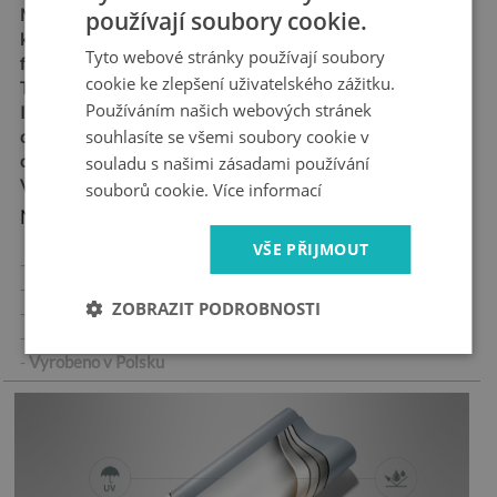
Materiál:
matná samolepicí
používají soubory cookie.
kanálková fólie „bubble
Tyto webové stránky používají soubory
free“
cookie ke zlepšení uživatelského zážitku.
Tloušťka:
100 µm
Používáním našich webových stránek
Ideální pro každého, kdo
souhlasíte se všemi soubory cookie v
chce snadno a trvale
ozdobit své dveře
souladu s našimi zásadami používání
Vysoká odolnost proti oděru
souborů cookie.
Více informací
Nejdůležitější vlastnosti produktu:
VŠE PŘIJMOUT
- Vysoce kvalitní samolepicí nálepka
- Žádné vzduchové bubliny při správné aplikaci
ZOBRAZIT PODROBNOSTI
- Tovární záruka
- Rychlá doba dodání
-
Vyrobeno v Polsku