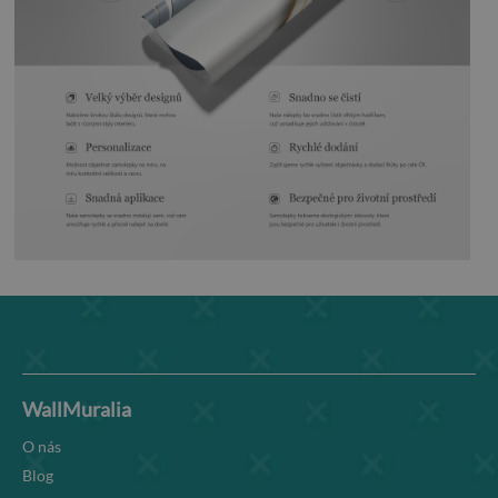
WallMuralia
O nás
Blog