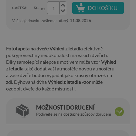
DO KOŠÍKU
ČÁSTKA:
KČ
KS
Vaši objednávku zašleme:
úterý
11.08.2026
Fototapeta na dveře Výhled z letadla
efektivně
pokryje všechny nedokonalosti na vašich dveřích.
Díky samolepící nálepce s motivem může vzor
Výhled
z letadla
také dodat vaší atmosféře novou atmosféru
a vaše dveře budou vypadat jako krásný obrázek na
zdi. Dýhovaná dýha
Výhled z letadla
vzor může
ozdobit dveře do každé místnosti.
MOŽNOSTI DORUČENÍ
Podívejte se na dostupné způsoby doručení