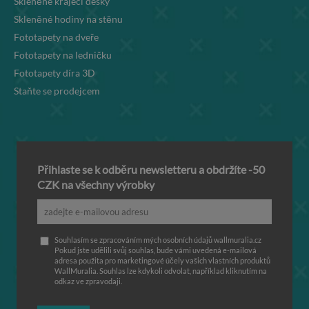
Skleněné krájecí desky
Skleněné hodiny na stěnu
Fototapety na dveře
Fototapety na ledničku
Fototapety díra 3D
Staňte se prodejcem
Přihlaste se k odběru newsletteru a obdržíte -50
CZK na všechny výrobky
Souhlasím se zpracováním mých osobních údajů wallmuralia.cz
Pokud jste udělili svůj souhlas, bude vámi uvedená e-mailová
adresa použita pro marketingové účely vašich vlastních produktů
WallMuralia. Souhlas lze kdykoli odvolat, například kliknutím na
odkaz ve zpravodaji.