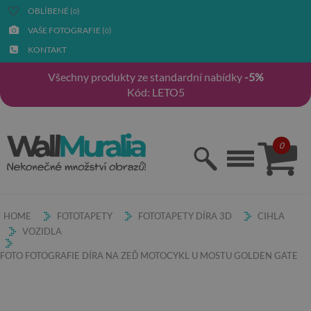
OBLÍBENÉ (
)
0
VAŠE FOTOGRAFIE (
)
0
KONTAKT
Všechny produkty ze standardní nabídky
-5%
Kód: LETO5
0
HOME
FOTOTAPETY
FOTOTAPETY DÍRA 3D
CIHLA
VOZIDLA
FOTO FOTOGRAFIE DÍRA NA ZEĎ MOTOCYKL U MOSTU GOLDEN GATE