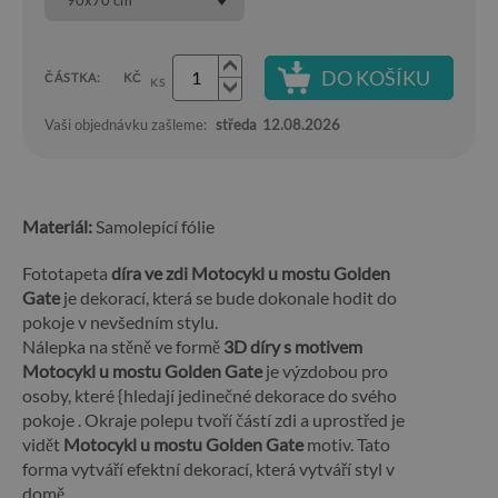
DO KOŠÍKU
ČÁSTKA:
KČ
KS
Vaši objednávku zašleme:
středa
12.08.2026
Materiál:
Samolepící fólie
Fototapeta
díra ve zdi Motocykl u mostu Golden
Gate
je dekorací, která se bude dokonale hodit do
pokoje v nevšedním stylu.
Nálepka na stěně ve formě
3D díry s motivem
Motocykl u mostu Golden Gate
je výzdobou pro
osoby, které {hledají jedinečné dekorace do svého
pokoje . Okraje polepu tvoří částí zdi a uprostřed je
vidět
Motocykl u mostu Golden Gate
motiv. Tato
forma vytváří efektní dekorací, která vytváří styl v
domě.