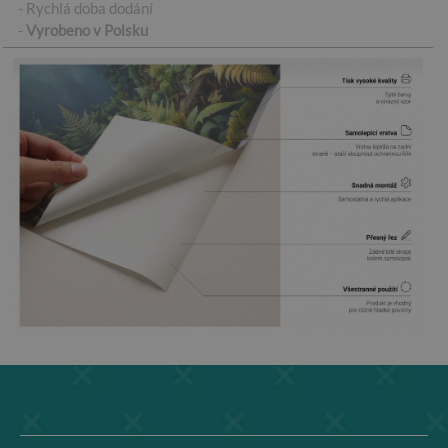
- Rychlá doba dodání
-
Vyrobeno v Polsku