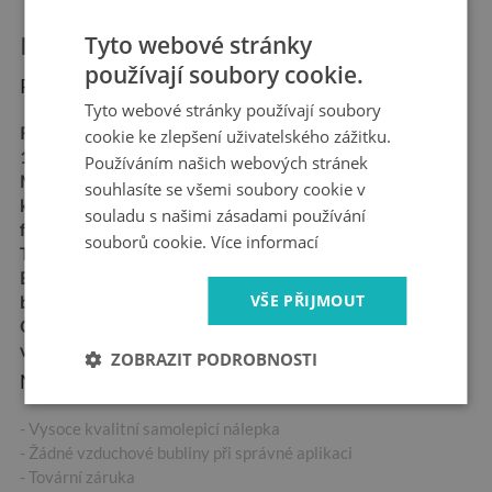
Tyto webové stránky
Informace o produktu:
používají soubory cookie.
Rozměry produktu:
Tyto webové stránky používají soubory
Rozměry:
90x70 cm,
cookie ke zlepšení uživatelského zážitku.
120x93 cm, 148x115 cm
Používáním našich webových stránek
Materiál:
Samolepicí
souhlasíte se všemi soubory cookie v
kanálková fólie - "Bubble
souladu s našimi zásadami používání
free"
souborů cookie.
Více informací
Tloušťka:
100 µm
Ekologický inkoust,
VŠE PŘIJMOUT
bezpečný pro zdraví
Odolná vůči povětrnostním
vlivům
ZOBRAZIT PODROBNOSTI
Nejdůležitější vlastnosti produktu:
- Vysoce kvalitní samolepicí nálepka
- Žádné vzduchové bubliny při správné aplikaci
- Tovární záruka