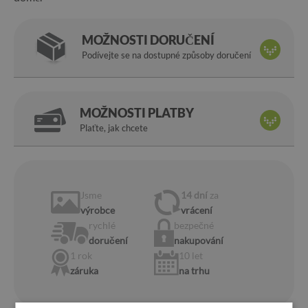
MOŽNOSTI DORUČENÍ
Podívejte se na dostupné způsoby doručení
MOŽNOSTI PLATBY
Plaťte, jak chcete
Jsme
14 dní
za
výrobce
vrácení
rychlé
bezpečné
doručení
nakupování
1 rok
10 let
záruka
na trhu