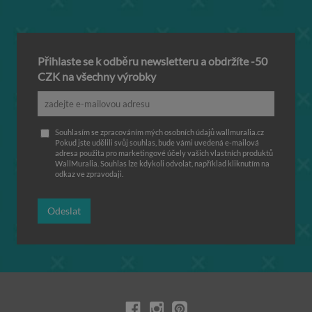
Přihlaste se k odběru newsletteru a obdržíte -50
CZK na všechny výrobky
Souhlasím se zpracováním mých osobních údajů wallmuralia.cz
Pokud jste udělili svůj souhlas, bude vámi uvedená e-mailová
adresa použita pro marketingové účely vašich vlastních produktů
WallMuralia. Souhlas lze kdykoli odvolat, například kliknutím na
odkaz ve zpravodaji.
Odeslat