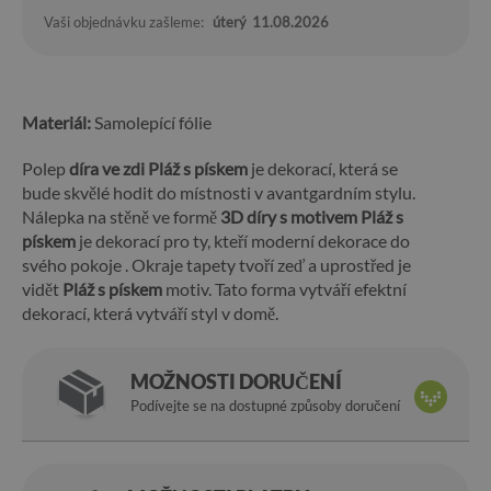
Vaši objednávku zašleme:
úterý
11.08.2026
Materiál:
Samolepící fólie
Polep
díra ve zdi Pláž s pískem
je dekorací, která se
bude skvělé hodit do místnosti v avantgardním stylu.
Nálepka na stěně ve formě
3D díry s motivem Pláž s
pískem
je dekorací pro ty, kteří moderní dekorace do
svého pokoje . Okraje tapety tvoří zeď a uprostřed je
vidět
Pláž s pískem
motiv. Tato forma vytváří efektní
dekorací, která vytváří styl v domě.
MOŽNOSTI DORUČENÍ
Podívejte se na dostupné způsoby doručení