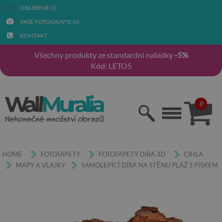
OBLÍBENÉ (
)
0
VAŠE FOTOGRAFIE (
)
0
KONTAKT
Všechny produkty ze standardní nabídky
-5%
Kód: LETO5
0
HOME
FOTOTAPETY
FOTOTAPETY DÍRA 3D
CIHLA
MAPY A VLAJKY
SAMOLEPÍCÍ DÍRA NA STĚNU PLÁŽ S PÍSKEM