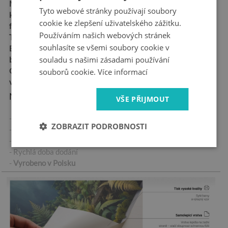
Materiál:
Samolepicí
Tyto webové stránky používají soubory
kanálková fólie - "Bubble
cookie ke zlepšení uživatelského zážitku.
free"
Používáním našich webových stránek
Tloušťka:
100 µm
souhlasíte se všemi soubory cookie v
Ekologický inkoust,
souladu s našimi zásadami používání
bezpečný pro zdraví
Odolná vůči povětrnostním
souborů cookie.
Více informací
vlivům
Nejdůležitější vlastnosti produktu:
VŠE PŘIJMOUT
- Vysoce kvalitní samolepicí nálepka
ZOBRAZIT PODROBNOSTI
- Žádné vzduchové bubliny při správné aplikaci
- Tovární záruka
- Rychlá doba dodání
-
Vyrobeno v Polsku