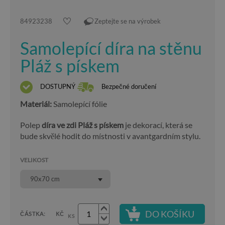
84923238
Zeptejte se na výrobek
Samolepící díra na stěnu
Pláž s pískem
DOSTUPNÝ
Bezpečné doručení
Materiál:
Samolepící fólie
Polep
díra ve zdi Pláž s pískem
je dekorací, která se
bude skvělé hodit do místnosti v avantgardním stylu.
VELIKOST
90x70 cm
DO KOŠÍKU
ČÁSTKA:
KČ
KS