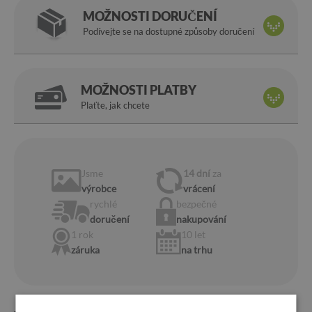
MOŽNOSTI DORUČENÍ
Podívejte se na dostupné způsoby doručení
MOŽNOSTI PLATBY
Plaťte, jak chcete
Jsme
14 dní
za
výrobce
vrácení
rychlé
bezpečné
doručení
nakupování
1 rok
10 let
záruka
na trhu