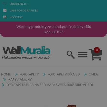
OBLÍBENÉ (
)
0
VAŠE FOTOGRAFIE (
)
0
KONTAKT
Všechny produkty ze standardní nabídky
-5%
Kód: LETO5
0
HOME
FOTOTAPETY
FOTOTAPETY DÍRA 3D
CIHLA
MAPY A VLAJKY
FOTOTAPETA DÍRA NA ZEĎ MAPA SVĚTA SKRZ DÍRU VE ZDI