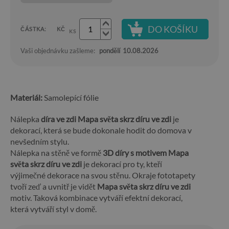
DO KOŠÍKU
ČÁSTKA:
KČ
KS
Vaši objednávku zašleme:
pondělí
10.08.2026
Materiál:
Samolepící fólie
Nálepka
díra ve zdi Mapa světa skrz díru ve zdi
je
dekorací, která se bude dokonale hodit do domova v
nevšedním stylu.
Nálepka na stěně ve formě
3D díry s motivem Mapa
světa skrz díru ve zdi
je dekorací pro ty, kteří
výjimečné dekorace na svou stěnu. Okraje fototapety
tvoří zeď a uvnitř je vidět
Mapa světa skrz díru ve zdi
motiv. Taková kombinace vytváří efektní dekorací,
která vytváří styl v domě.