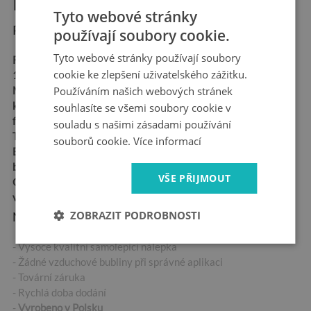
Informace o produktu:
Tyto webové stránky
Rozměry produktu:
používají soubory cookie.
Tyto webové stránky používají soubory
Rozměry:
90x70 cm,
cookie ke zlepšení uživatelského zážitku.
120x93 cm, 148x115 cm
Používáním našich webových stránek
Materiál:
Samolepicí
kanálková fólie - "Bubble
souhlasíte se všemi soubory cookie v
free"
souladu s našimi zásadami používání
Tloušťka:
100 µm
souborů cookie.
Více informací
Ekologický inkoust,
bezpečný pro zdraví
VŠE PŘIJMOUT
Odolná vůči povětrnostním
vlivům
ZOBRAZIT PODROBNOSTI
Nejdůležitější vlastnosti produktu:
- Vysoce kvalitní samolepicí nálepka
- Žádné vzduchové bubliny při správné aplikaci
- Tovární záruka
- Rychlá doba dodání
-
Vyrobeno v Polsku