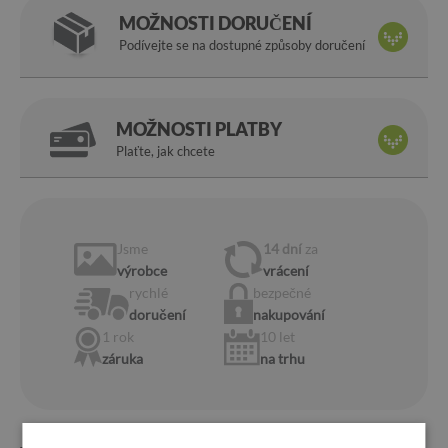
MOŽNOSTI DORUČENÍ
Podívejte se na dostupné způsoby doručení
MOŽNOSTI PLATBY
Plaťte, jak chcete
Jsme
14 dní
za
výrobce
vrácení
rychlé
bezpečné
doručení
nakupování
1 rok
10 let
záruka
na trhu