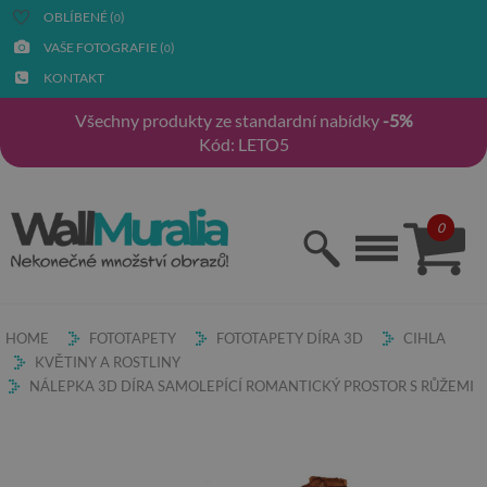
OBLÍBENÉ (
)
0
VAŠE FOTOGRAFIE (
)
0
KONTAKT
Všechny produkty ze standardní nabídky
-5%
Kód: LETO5
0
HOME
FOTOTAPETY
FOTOTAPETY DÍRA 3D
CIHLA
KVĚTINY A ROSTLINY
NÁLEPKA 3D DÍRA SAMOLEPÍCÍ ROMANTICKÝ PROSTOR S RŮŽEMI