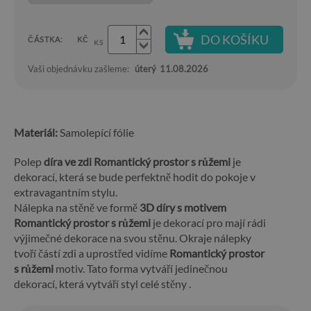
DO KOŠÍKU
ČÁSTKA:
KČ
KS
Vaši objednávku zašleme:
úterý
11.08.2026
Materiál:
Samolepící fólie
Polep
díra ve zdi Romantický prostor s růžemi
je
dekorací, která se bude perfektně hodit do pokoje v
extravagantním stylu.
Nálepka na stěně ve formě
3D díry s motivem
Romantický prostor s růžemi
je dekorací pro mají rádi
výjimečné dekorace na svou stěnu. Okraje nálepky
tvoří částí zdi a uprostřed vidíme
Romantický prostor
s růžemi
motiv. Tato forma vytváří jedinečnou
dekorací, která vytváří styl celé stěny .