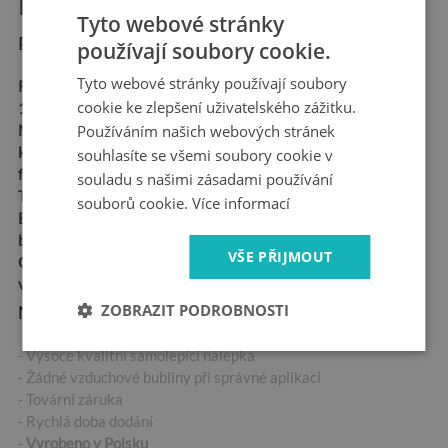
Informace o produktu:
Tyto webové stránky
Rozměry produktu:
používají soubory cookie.
Tyto webové stránky používají soubory
Rozměry:
90x70 cm,
cookie ke zlepšení uživatelského zážitku.
120x93 cm, 148x115 cm
Používáním našich webových stránek
Materiál:
Samolepicí
kanálková fólie - "Bubble
souhlasíte se všemi soubory cookie v
free"
souladu s našimi zásadami používání
Tloušťka:
100 µm
souborů cookie.
Více informací
Ekologický inkoust,
bezpečný pro zdraví
VŠE PŘIJMOUT
Odolná vůči povětrnostním
vlivům
ZOBRAZIT PODROBNOSTI
Nejdůležitější vlastnosti produktu:
- Vysoce kvalitní samolepicí nálepka
- Žádné vzduchové bubliny při správné aplikaci
- Tovární záruka
- Rychlá doba dodání
-
Vyrobeno v Polsku